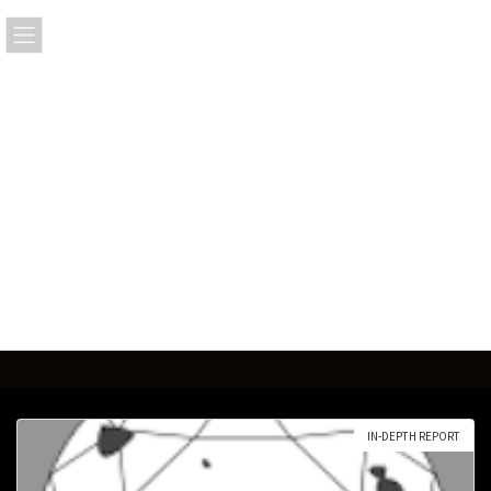
コ
ナ
ン
ビ
テ
ゲ
ン
ー
ツ
シ
へ
ョ
ス
ン
キ
に
ッ
移
プ
動
2024年10月
IN-DEPTH REPORT